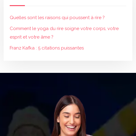
Quelles sont les raisons qui poussent à rire ?
Comment le yoga du rire soigne votre corps, votre
esprit et votre âme ?
Franz Kafka : 5 citations puissantes