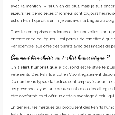
avec la mention » j’ai un an de plus, mais je suis encor
ailleurs, les demoiselles d’honneur sont toujours heureus
est un t-shirt qui dit « enfin, je vais avoir la bague au doigt
Dans les entreprises modernes et les nouvelles start-up
entente entre collègues. Il est permis de remettre à que
Par exemple, elle offre des t-shirts avec des images de pe
Comment bien choisir un t-shirt humoristique ?
Un
t shirt humoristique
à col rond est le style le plu
vêtements. Des t-shirts à col en V sont également disponi
De nombreux types de textiles sont employés pour la confe
les personnes ayant une peau sensible ou des allergies. I
être confortables et offrir un certain avantage à celui qui 
En général, les marques qui produisent des t-shirts hum
t-shirts personnalisés avec des motifs et des messages 