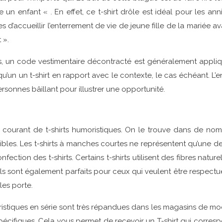
e un enfant « . En effet, ce t-shirt drôle est idéal pour les a
es d’accueillir l’enterrement de vie de jeune fille de la marié
 ».
s, un code vestimentaire décontracté est généralement appliqu
lqu’un un t-shirt en rapport avec le contexte, le cas échéant.
rsonnes bâillant pour illustrer une opportunité.
s courant de t-shirts humoristiques. On le trouve dans de nomb
bles. Les t-shirts à manches courtes ne représentent qu’une des
ction des t-shirts. Certains t-shirts utilisent des fibres natu
ls sont également parfaits pour ceux qui veulent être respectu
les porte.
oristiques en série sont très répandues dans les magasins de m
spécifiques. Cela vous permet de recevoir un T-shirt qui corre