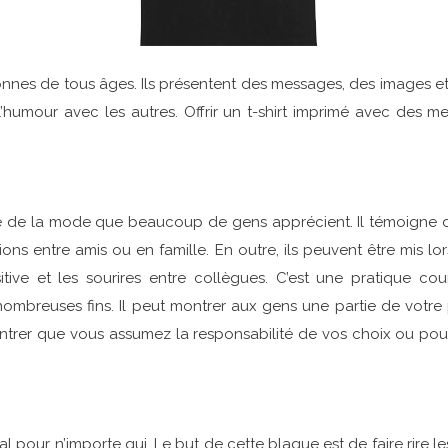
sonnes de tous âges. Ils présentent des messages, des images et
’humour avec les autres. Offrir un t-shirt imprimé avec des m
 de la mode que beaucoup de gens apprécient. Il témoigne de
unions entre amis ou en famille. En outre, ils peuvent être mis
tive et les sourires entre collègues. C’est une pratique cou
nombreuses fins. Il peut montrer aux gens une partie de votre p
ntrer que vous assumez la responsabilité de vos choix ou pou
l pour n’importe qui. Le but de cette blague est de faire rire les