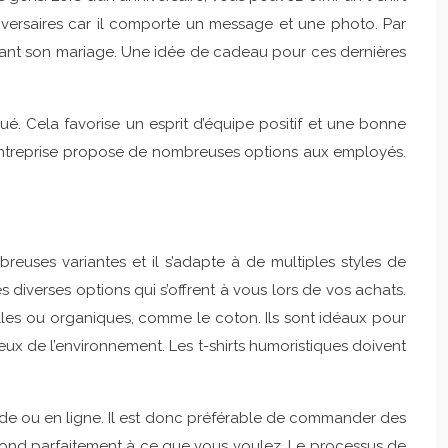
nniversaires car il comporte un message et une photo. Par
e avant son mariage. Une idée de cadeau pour ces dernières
é. Cela favorise un esprit d’équipe positif et une bonne
 L’entreprise propose de nombreuses options aux employés.
reuses variantes et il s’adapte à de multiples styles de
 diverses options qui s’offrent à vous lors de vos achats.
relles ou organiques, comme le coton. Ils sont idéaux pour
eux de l’environnement. Les t-shirts humoristiques doivent
ode ou en ligne. Il est donc préférable de commander des
spond parfaitement à ce que vous voulez. Le processus de